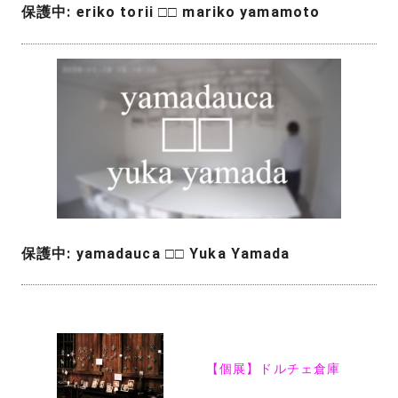
保護中: eriko torii □□ mariko yamamoto
保護中: yamadauca □□ Yuka Yamada
投
稿
【個展】ドルチェ倉庫
ナ