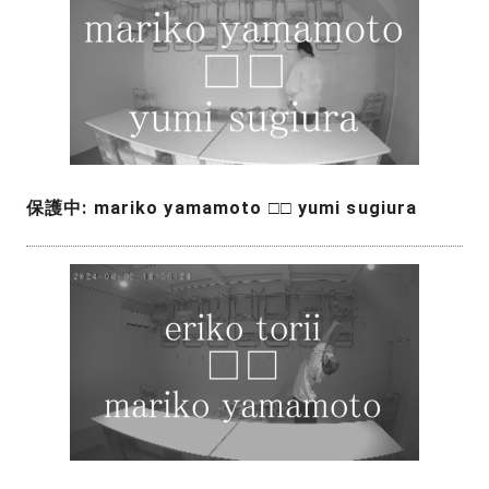
保護中: mariko yamamoto □□ yumi sugiura