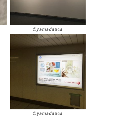
©︎yamadauca
©︎yamadauca