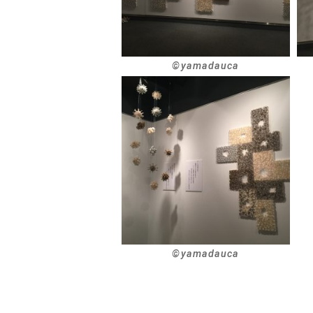
©︎yamadauca
©︎yamadauca