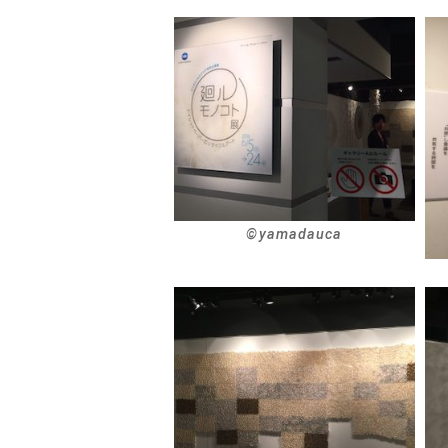
©︎yamadauca