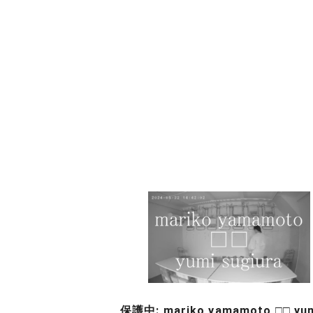
保護中: mariko yamamoto □□ yu