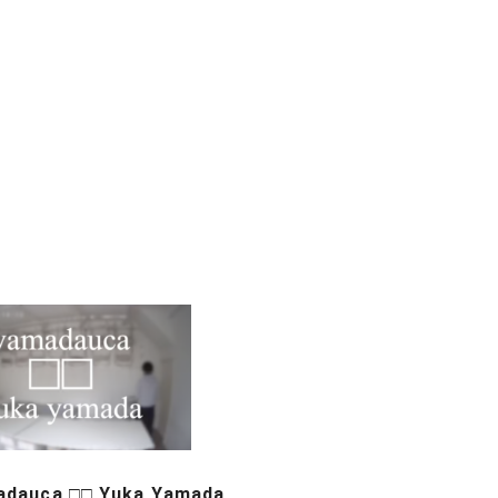
dauca □□ Yuka Yamada