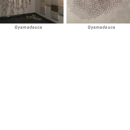
©︎yamadauca
©︎yamadauca