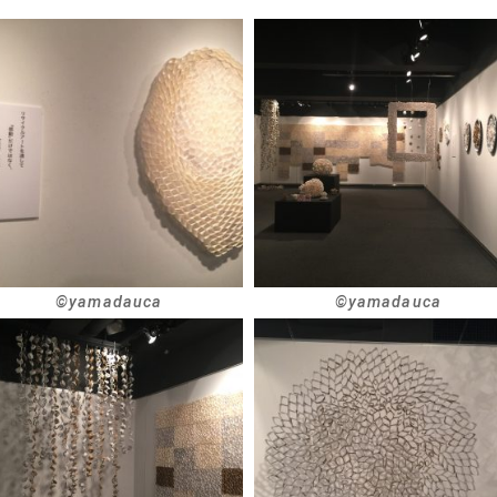
©︎yamadauca
©︎yamadauca