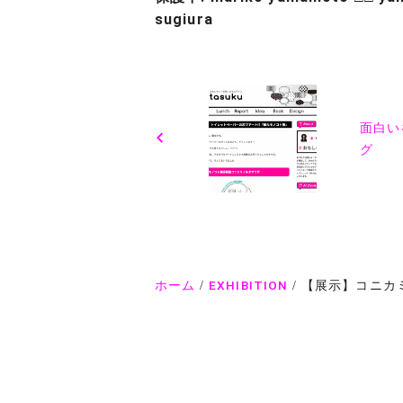
sugiura
投
稿
面白い
ナ
グ
ビ
ゲ
ー
シ
ホーム
EXHIBITION
【展示】コニカ
ョ
ン