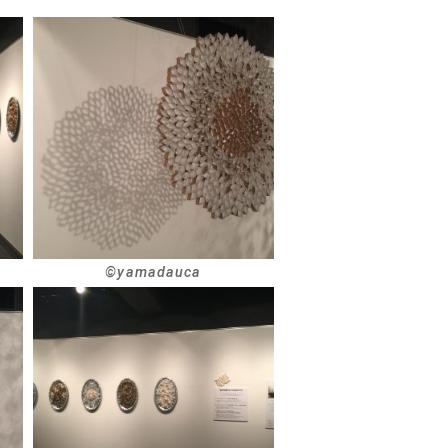
©︎yamadauca