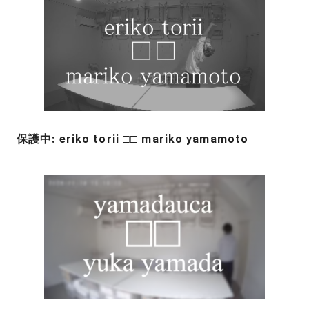
保護中: eriko torii □□ mariko yamamoto