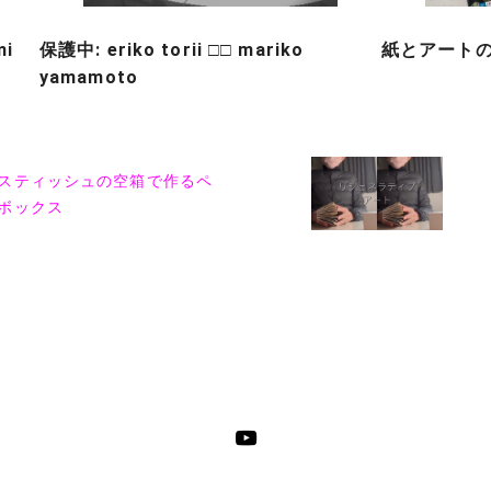
mi
保護中: eriko torii □□ mariko
紙とアートの
yamamoto
スティッシュの空箱で作るペ
ボックス