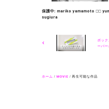
保護中: mariko yamamoto □□ yu
sugiura
投
稿
ボック
ーパー
ナ
ビ
ゲ
ホーム
MOVIE
再生可能な作品
ー
シ
ョ
ン