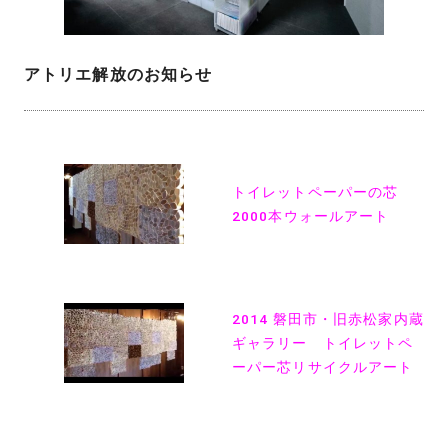
アトリエ解放のお知らせ
投
稿
トイレットペーパーの芯
ナ
2000本ウォールアート
ビ
ゲ
ー
2014 磐田市・旧赤松家内蔵
ギャラリー トイレットペ
シ
ーパー芯リサイクルアート
ョ
ン