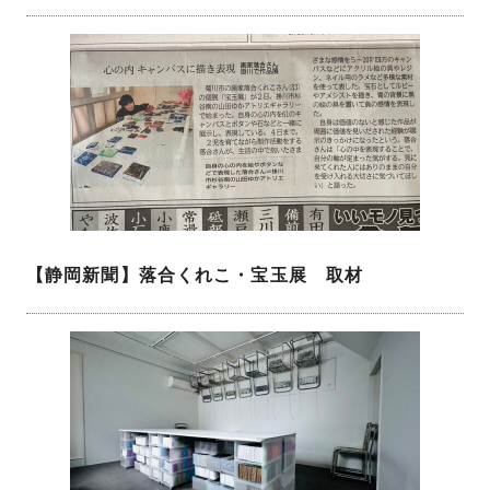
【静岡新聞】落合くれこ・宝玉展 取材